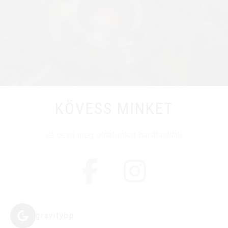
KÖVESS MINKET
és oszd meg oldalunkat barátaiddal!
gravitybp