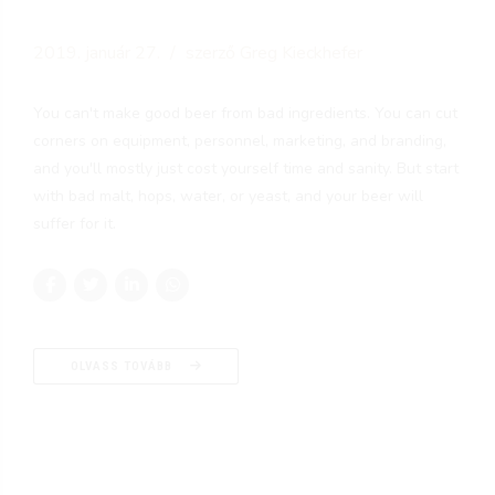
2019. január 27.
szerző Greg Kieckhefer
You can't make good beer from bad ingredients. You can cut
corners on equipment, personnel, marketing, and branding,
and you'll mostly just cost yourself time and sanity. But start
with bad malt, hops, water, or yeast, and your beer will
suffer for it.
OLVASS TOVÁBB