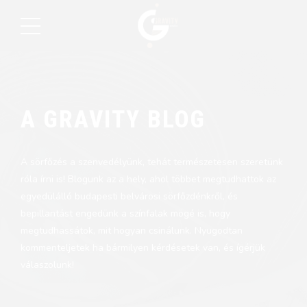
A GRAVITY BLOG
A sörfőzés a szenvedélyünk, tehát természetesen szeretünk
róla írni is! Blogunk az a hely, ahol többet megtudhattok az
egyedülálló budapesti belvárosi sörfőzdénkről, és
bepillantást engedünk a színfalak mögé is, hogy
megtudhassátok, mit hogyan csinálunk. Nyugodtan
kommenteljetek ha bármilyen kérdésetek van, és ígérjük
válaszolunk!