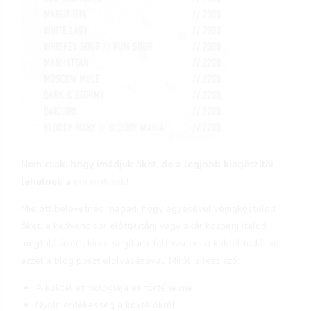
Nem csak, hogy imádjuk őket, de a legjobb kiegészítői
lehetnek a
söreinknek
!
Mielőtt belevetnéd magad, hogy egyesével végigkóstolod
őket, a kedvenc sör előtti/utáni vagy akár közbeni italod
megtalálásért, kicsit segítünk felfrissíteni a koktél tudásod
ezzel a blog poszt elolvasásával. Miről is lesz szó:
A koktél etimológiája és történelme
Nyolc érdekesség a koktélokról