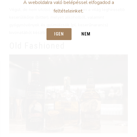
A weboldalra való belépéssel elfogadod a
Végül, de nem utolsó sorban, a Campari a világ leghíresebb
feltételeinket.
keserűlikőrje (bitter), melyet alkoholból, valamint
gyógynövények és gyümölcsök (pl. keserűnarancs)
kivonatából készítenek.
IGEN
NEM
Old Fashioned