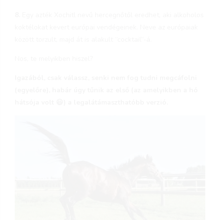
8.
Egy azték Xochitl nevű hercegnőtől eredhet, aki alkoholos
koktélokat kevert európai vendégeinek. Neve az európaiak
között torzult, majd át is alakult “cocktail”-á.
Nos, te melyikben hiszel?
Igazából, csak válassz, senki nem fog tudni megcáfolni
(egyelőre), habár úgy tűnik az első (az amelyikben a hó
hátsója volt 😃) a legalátámaszthatóbb verzió.