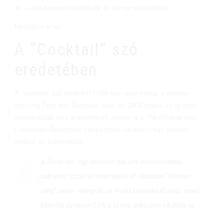
A hat kedvenc koktélunk és ahogy mi készítjük
Merüljünk is el:
A “Cocktail” szó
eredetében
A “cocktail” szó elsőként 1798-ban jelent meg, a londoni
Morning Post
and
Gazetteer
-ban, de 1806 május 13-ig nem
magyarázták meg a jelentését, amikor is a
The Balance and
Columbian Repository
szerkesztője válaszolt egy olvasói
levélre az alábbiakkal:
A “cock-tail” egy serkentő ital, ami szeszesitalból,
cukorból, vízből és bitterekből áll- általában “bittered
sling” néven emlegetik és kiváló korteskedő nedű, mivel
bátorítja és megerősíti a szívet, miközben elkábítja az