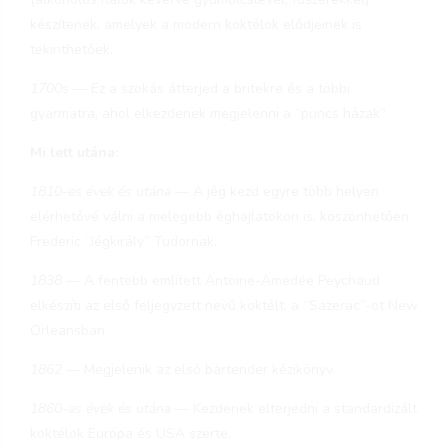
készítenek, amelyek a modern koktélok elődjeinek is
tekinthetőek.
1700s
— Ez a szokás átterjed a britekre és a többi
gyarmatra, ahol elkezdenek megjelenni a “puncs házak”.
Mi lett utána:
1810-es évek és utána
— A jég kezd egyre több helyen
elérhetővé válni a melegebb éghajlatokon is, köszönhetően
Frederic “Jégkirály” Tudornak.
1838
— A fentebb említett Antoine-Amedée Peychaud
elkészíti az első feljegyzett nevű koktélt, a “Sazerac”-ot New
Orleansban.
1862
— Megjelenik az első bártender kézikönyv.
1860-as évek és utána
— Kezdenek elterjedni a standardizált
koktélok Európa és USA szerte.