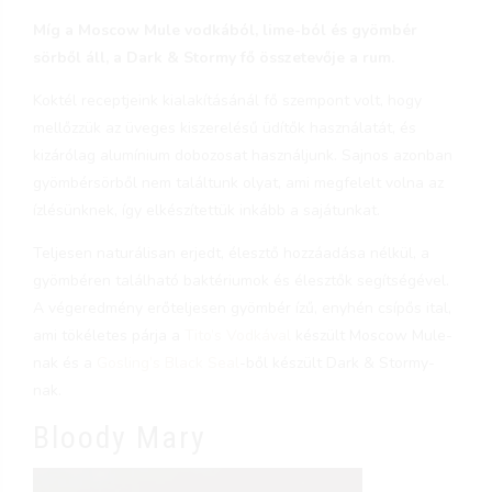
Míg a Moscow Mule vodkából, lime-ból és gyömbér
sörből áll, a Dark & Stormy fő összetevője a rum.
Koktél receptjeink kialakításánál fő szempont volt, hogy
mellőzzük az üveges kiszerelésű üdítők használatát, és
kizárólag alumínium dobozosat használjunk. Sajnos azonban
gyömbérsörből nem találtunk olyat, ami megfelelt volna az
ízlésünknek, így elkészítettük inkább a sajátunkat.
Teljesen naturálisan erjedt, élesztő hozzáadása nélkül, a
gyömbéren található baktériumok és élesztők segítségével.
A végeredmény erőteljesen gyömbér ízű, enyhén csípős ital,
ami tökéletes párja a
Tito’s Vodkával
készült Moscow Mule-
nak és a
Gosling’s Black Seal
-ből készült Dark & Stormy-
nak.
Bloody Mary