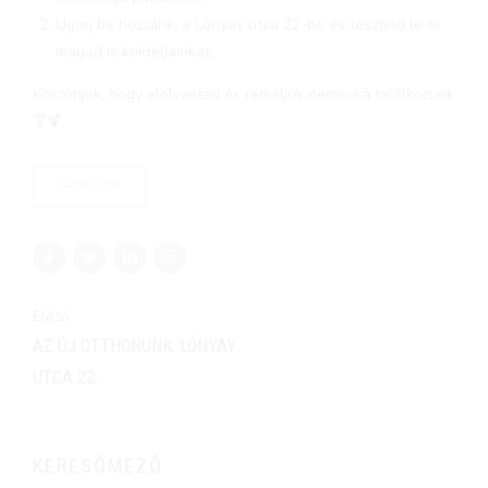
Ugorj be hozzánk, a Lónyay utca 22-be és teszteld le te
magad is koktéljainkat.
Köszönjük, hogy elolvastad és reméljük nemsoká találkozunk
🍸🍹
TAPROOM
Előző
AZ ÚJ OTTHONUNK: LÓNYAY
UTCA 22.
KERESŐMEZŐ