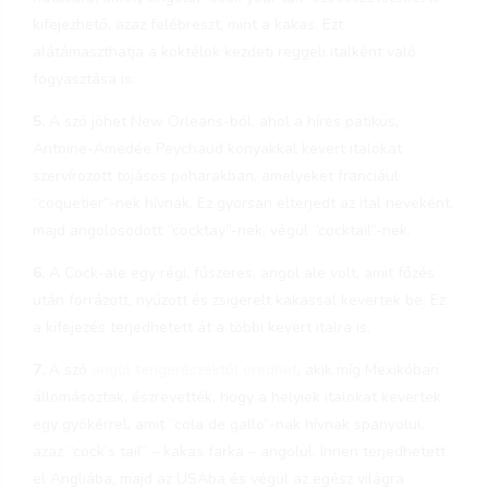
kifejezhető, azaz felébreszt, mint a kakas. Ezt
alátámaszthatja a koktélok kezdeti reggeli italként való
fogyasztása is.
5.
A szó jöhet New Orleans-ból, ahol a híres patikus,
Antoine-Amedée Peychaud konyakkal kevert italokat
szervírozott tojásos poharakban, amelyeket franciául
“coquetier”-nek hívnak. Ez gyorsan elterjedt az ital neveként,
majd angolosodott “cocktay”-nek, végül “cocktail”-nek.
6.
A Cock-ale egy régi, fűszeres, angol ale volt, amit főzés
után forrázott, nyúzott és zsigerelt kakassal kevertek be. Ez
a kifejezés terjedhetett át a többi kevert italra is.
7.
A szó
angol tengerészektől eredhet
, akik míg Mexikóban
állomásoztak, észrevették, hogy a helyiek italokat kevertek
egy gyökérrel, amit “cola de gallo”-nak hívnak spanyolul,
azaz “cock’s tail” – kakas farka – angolul. Innen terjedhetett
el Angliába, majd az USAba és végül az egész világra