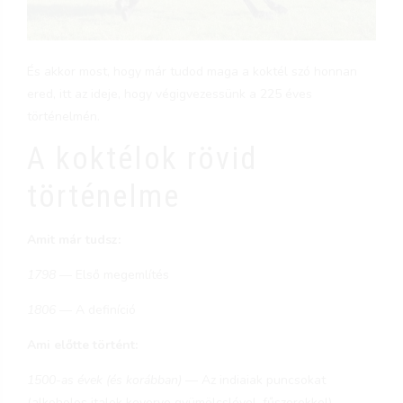
És akkor most, hogy már tudod maga a koktél szó honnan
ered, itt az ideje, hogy végigvezessünk a 225 éves
történelmén.
A koktélok rövid
történelme
Amit már tudsz:
1798
— Első megemlítés
1806
— A definíció
Ami előtte történt:
1500-as évek (és korábban)
— Az indiaiak puncsokat
(alkoholos italok keverve gyümölcslével, fűszerekkel)