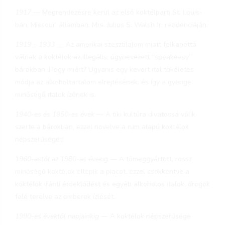
1917
— Megrendezésre kerül az első koktélparti St. Louis-
ban, Missouri államban, Mrs. Julius S. Walsh Jr. rezidenciáján.
1919 – 1933
— Az amerikai szesztilalom miatt felkapottá
válnak a koktélok az illegális, úgynevezett “speakeasy”
bárokban. Hogy miért? Ugyanis egy kevert ital tökéletes
módja az alkoholtartalom elrejtésének, és így a gyenge
minőségű italok ízének is.
1940-es és 1950-es évek
— A tiki kultúra divatossá válik
szerte a bárokban, ezzel növelve a rum alapú koktélok
népszerűségét.
1
960-astól az 1980-as évekig
— A tömeggyártott, rossz
minőségű koktélok ellepik a piacot, ezzel csökkentve a
koktélok iránti érdeklődést és egyéb alkoholos italok, drogok
felé terelve az emberek ízlését.
1990-es évektől napjainkig
— A koktélok népszerűsége