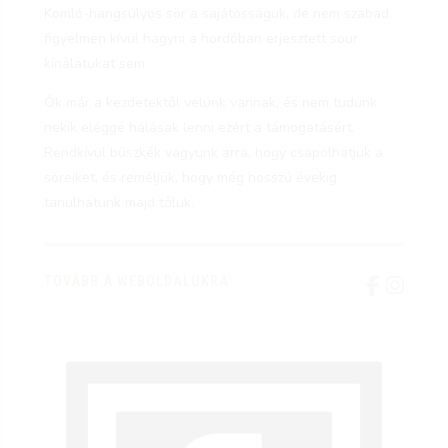
Komló-hangsúlyos sör a sajátosságuk, de nem szabad
figyelmen kívül hagyni a hordóban erjesztett sour
kínálatukat sem.
Ők már a kezdetektől velünk vannak, és nem tudunk
nekik eléggé hálásak lenni ezért a támogatásért.
Rendkívül büszkék vagyunk arra, hogy csapolhatjuk a
söreiket, és reméljük, hogy még hosszú évekig
tanulhatunk majd tőlük.
TOVÁBB A WEBOLDALUKRA