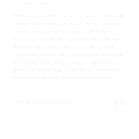
szenvedéllyel lehet.
Kézműves gondoskodással nevelik italaikat, minden nap
odafigyelve a fejlődésükre, mert hiszik, hogy az általuk
képviselt minőség segíthet a magyar ciderkultúra
megteremtésében és felvirágzásában. Szeretnék, ha a
BudaPrés fogyasztói belekóstolhatnának azokba a
kalandokba, amiket a cider rejt magában és a családjuk
minden nap nyitott, kíváncsi és ínyenc tagokkal bővülne,
akik tudják és értik, hogy a cider nem bor, és nem sör,
hanem a legjobb dolog, ami az almával történhet.
TOVÁBB A WEBOLDALUKRA