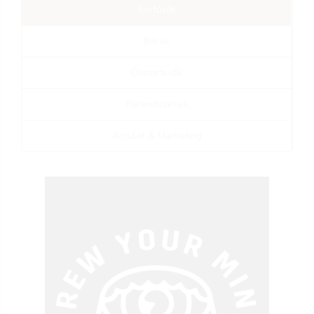
Sörfőzők
Bárok
Összetevők
Berendezések
Arculat & Marketing