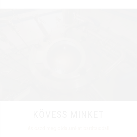
KÖVESS MINKET
és oszd meg oldalunkat barátaiddal!