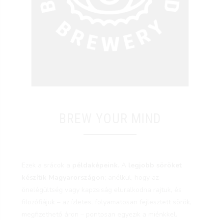
BREW YOUR MIND
Ezek a srácok a
példaképeink.
A
legjobb söröket
készítik Magyarországon
; anélkül, hogy az
önelégültség vagy kapzsiság eluralkodna rajtuk, és
filozófiájuk – az ízletes, folyamatosan fejlesztett sörök,
megfizethető áron – pontosan egyezik a miénkkel.