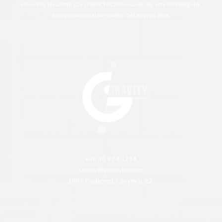
innovatív kisüzemi szeszeket készíthessünk, és arra törekedjünk,
hogy minduntalan tovább fejlesszük őket.
+36 30 374 1214
spirits@gravitybp.com
1093 Budapest, Lónyay u. 22.