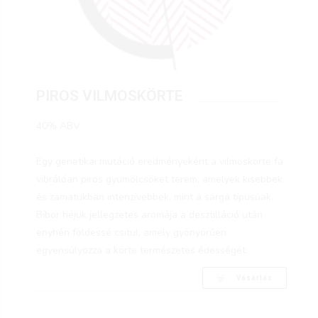
PIROS VILMOSKÖRTE
40% ABV
Egy genetikai mutáció eredményeként a vilmoskörte fa
vibrálóan piros gyümölcsöket terem, amelyek kisebbek
és zamatukban intenzívebbek, mint a sárga típusúak.
Bíbor héjuk jellegzetes aromája a desztilláció után
enyhén földessé csitul, amely gyönyörűen
egyensúlyozza a körte természetes édességét.
Vásárlás