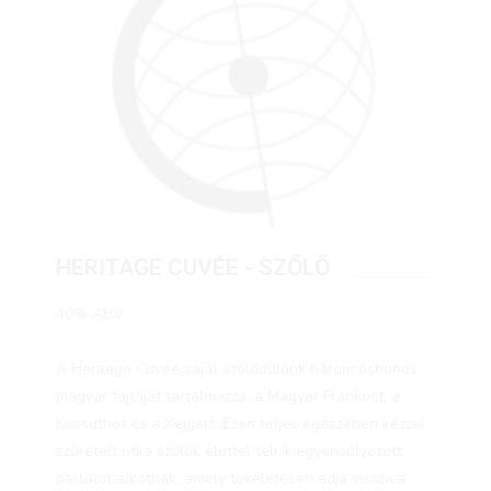
HERITAGE CUVÉE - SZŐLŐ
40% ABV
A Heritage Cuvée saját szőlődűlőnk három őshonos
magyar fajtáját tartalmazza: a Magyar Frankost, a
Kossuthot és a Xejgert. Ezen teljes egészében kézzel
szüretelt ritka szőlők élettel teli, kiegyensúlyozott
párlatot alkotnak, amely tökéletesen adja vissza a