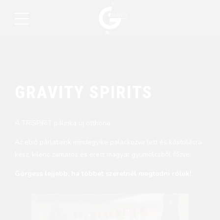
GRAVITY SPIRITS
A TRiSPiRiT pálinka új otthona.
Az első párlataink mindegyike palackozva lett és kóstolásra
kész, kilenc zamatos és érett magyar gyümölcsből főzve.
Görgess lejjebb, ha többet szeretnél megtudni róluk!