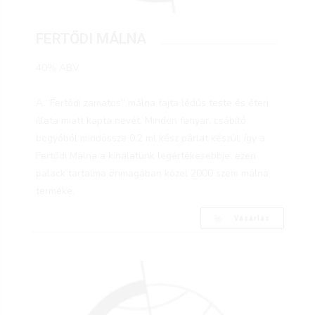
FERTŐDI MÁLNA
40% ABV
A “Fertődi zamatos” málna fajta lédús teste és éteri
illata miatt kapta nevét. Minden fanyar, csábító
bogyóból mindössze 0,2 ml kész párlat készül, így a
Fertődi Málna a kínálatunk legértékesebbje: ezen
palack tartalma önmagában közel 2000 szem málna
terméke.
Vásárlás