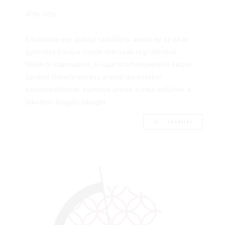
40% ABV
Eredetileg egy újvilági szőlőfajta, amiről ez az éjkék
gyümölcs Európa-szerte már csak régi ültetésű
tőkékről származhat. A saját ültetvényeinkről kézzel
szedett Othello merész aromái lepárláskor
koncentrálódnak, kiemelve ennek a ritka szőlőnek a
lekváros, bogyós jellegét.
Vásárlás