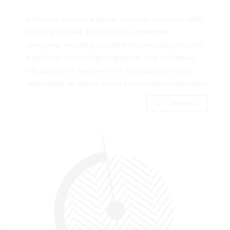
A Stanley szilva az a mérce, amelyhez az összes többi
szilva fajtát mérik. Puha és lédús, hihetetlen
ízmélysége rengeteg összetett fűszeres ízjegyet juttat
a pohárba: finom virágosság jelenik meg az illatban,
míg szegfűbors, kardamom és szegfűszeg aromáját
fedezhetjük fel ízében, az ősz ezen megtestesülésében.
Vásárlás