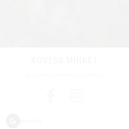
KÖVESS MINKET
és oszd meg oldalunkat barátaiddal!
gravitybp