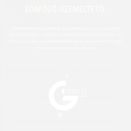
SÖRFŐZŐ ÜZEMELTETŐ.
Kísérletezés, megszállottság és a bátorság egy rosszul sikerült
főzet kiöntéséhez – ezek teszik lehetővé, hogy valódi, karakteres, és
innovatív kisüzemi söröket készíthessünk, és arra törekedjünk, hogy
minduntalan tovább fejlesszük őket.