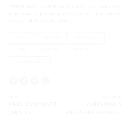
We’ll be taking a look at the cold side in two weeks, from
fermentation to packaging, to finish off our introduction to
Gravity. Until then, happy drinking!
AROMA
FORRALÁS
FORRÓ OLDAL
KOMLÓ
SÖRCEFRE
SÖRCEFRE
TESZTSÖRFŐZDE
Előző
Következő
KOMLÓ: KOMOLYAN VÉVE
A HIDEG OLDAL A
(ANGOLUL)
SÖRFŐZÉSBEN: ERJEDÉS ÉS
CSOMAGOLÁS (ANGOLUL)