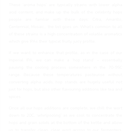
These ‘aroma hops’ are typically strains with lower alpha
acid content, and make up the bulk of the celebrity hops
people are familiar with these days: Citra, Amarillo,
Centennial, Mosaic.. the list goes on. What’s common to all
of these strains is a high concentration of volatile aromatics
which give IPAs their typical fruity, juicy profile.
If we want to enhance that profile, as in the case of our
Imperial IPA, we can make a ‘hop stand’ – essentially
pausing the cooling process somewhere in the 70-95C
range. Because these temperatures pasteurise without
converting alpha acids, hop stands are hugely useful not
just for hops, but also other flavouring additions like tea and
spices.
Once all our hops additions are complete, we chill the wort
down to 20C, ‘whirlpooling’ as we cool to concentrate the
hops and grain solids at the bottom of the kettle and allow
us to transfer clean, clear wort across to our fermenters.