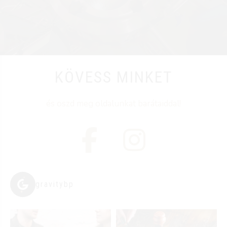
KÖVESS MINKET
és oszd meg oldalunkat barátaiddal!
gravitybp