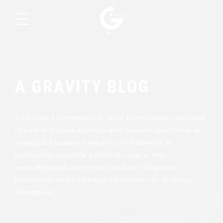
A GRAVITY BLOG
A sörfőzés a szenvedélyünk, tehát természetesen szeretünk
róla írni is! Blogunk az a hely, ahol többet megtudhattok az
egyedülálló budapesti belvárosi sörfőzdénkről, és
bepillantást engedünk a színfalak mögé is, hogy
megtudhassátok, mit hogyan csinálunk. Nyugodtan
kommenteljetek ha bármilyen kérdésetek van, és ígérjük
válaszolunk!