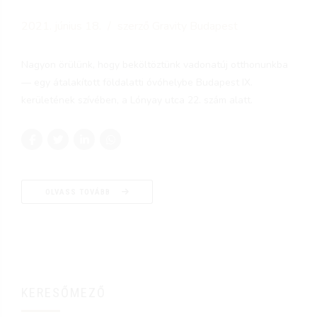
2021. június 18.
szerző Gravity Budapest
Nagyon örülünk, hogy beköltöztünk vadonatúj otthonunkba
— egy átalakított földalatti óvóhelybe Budapest IX.
kerületének szívében, a Lónyay utca 22. szám alatt.
OLVASS TOVÁBB
KERESŐMEZŐ