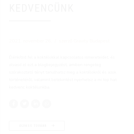
KEDVENCÜNK
2021. november 26.
szerző Gravity Budapest
Élénkítsd fel a koktélokkal kapcsolatos ismereteidet, és
olvasd el ezt a blogbejegyzést, amiben rengeteg
szórakoztató tényt tanulhatsz meg a koktélokról és azok
történetéről, valamint betekintést nyerhetsz a mi top hat
kedvenc koktélunkba.
OLVASS TOVÁBB