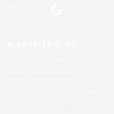
A GRAVITY BLOG
A sörfőzés a szenvedélyünk, tehát természetesen szeretünk
róla írni is! Blogunk az a hely, ahol többet megtudhattok az
egyedülálló budapesti belvárosi sörfőzdénkről, és
bepillantást engedünk a színfalak mögé is, hogy
megtudhassátok, mit hogyan csinálunk. Nyugodtan
kommenteljetek ha bármilyen kérdésetek van, és ígérjük
válaszolunk!