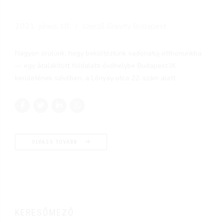
2021. június 18.
szerző Gravity Budapest
Nagyon örülünk, hogy beköltöztünk vadonatúj otthonunkba
— egy átalakított földalatti óvóhelybe Budapest IX.
kerületének szívében, a Lónyay utca 22. szám alatt.
OLVASS TOVÁBB
KERESŐMEZŐ