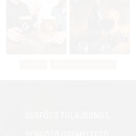
Load More
Kövess minket Instagram-on
SÖRFŐZŐ TULAJDONOS,
SÖRFŐZŐ ÜZEMELTETŐ.