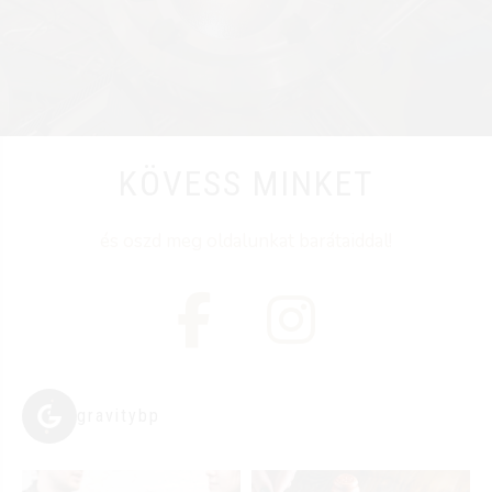
KÖVESS MINKET
és oszd meg oldalunkat barátaiddal!
gravitybp